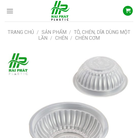
Skip
to
content
TRANG CHỦ
/
SẢN PHẨM
/
TÔ, CHÉN, DĨA DÙNG MỘT
LẦN
/
CHÉN
/
CHÉN CƠM