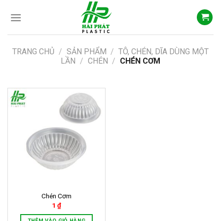
Skip
to
content
TRANG CHỦ
/
SẢN PHẨM
/
TÔ, CHÉN, DĨA DÙNG MỘT
LẦN
/
CHÉN
/
CHÉN CƠM
Chén Cơm
1
₫
THÊM VÀO GIỎ HÀNG