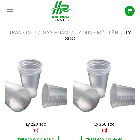
Skip
to
content
TRANG CHỦ
/
SẢN PHẨM
/
LY DÙNG MỘT LẦN
/
LY
SỌC
Ly 220 sọc
Ly 350 sọc
1
₫
1
₫
THÊM VÀO GIỎ HÀNG
THÊM VÀO GIỎ HÀNG