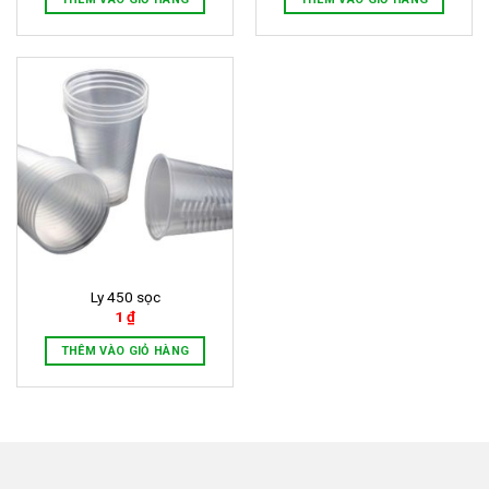
Ly 450 sọc
1
₫
THÊM VÀO GIỎ HÀNG