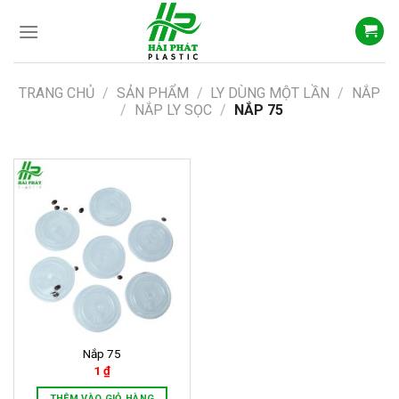
Skip
to
content
TRANG CHỦ
/
SẢN PHẨM
/
LY DÙNG MỘT LẦN
/
NẮP
/
NẮP LY SỌC
/
NẮP 75
Nắp 75
1
₫
THÊM VÀO GIỎ HÀNG