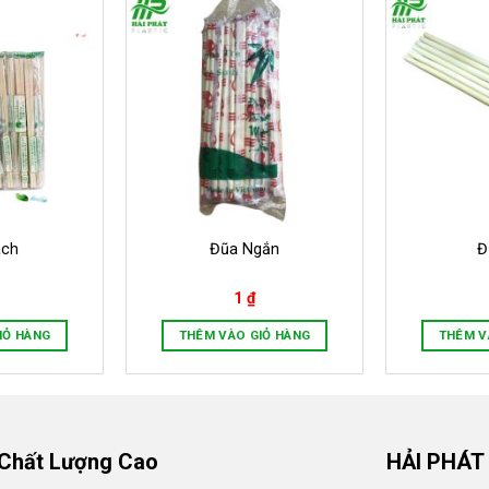
ách
Đũa Ngắn
Đ
1
₫
IỎ HÀNG
THÊM VÀO GIỎ HÀNG
THÊM V
 Chất Lượng Cao
HẢI PHÁT