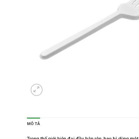
MÔ TẢ
Trong thế giới hiện đại đầy bận rộn, bao bì dùng mộ