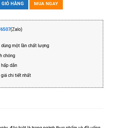
 GIỎ HÀNG
MUA NGAY
76507
(Zalo)
ồ dùng một lần chất lượng
nh chóng
i hấp dẫn
iá chi tiết nhất
ngày, đặc biệt là trong ngành thực phẩm và đồ uống.