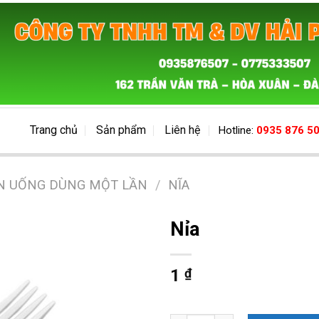
Trang chủ
Sản phẩm
Liên hệ
Hotline:
0935 876 5
N UỐNG DÙNG MỘT LẦN
/
NĨA
Nỉa
1
₫