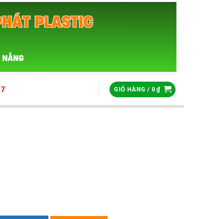
07
GIỎ HÀNG /
0
₫