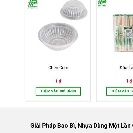
Chén Cơm
Đũa T
1
₫
1
₫
ÀNG
THÊM VÀO GIỎ HÀNG
THÊM VÀO G
Giải Pháp Bao Bì, Nhựa Dùng Một Lần