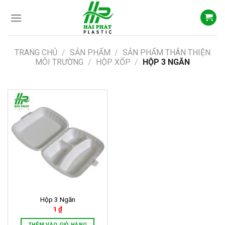
Skip
to
content
TRANG CHỦ
/
SẢN PHẨM
/
SẢN PHẨM THÂN THIỆN
MÔI TRƯỜNG
/
HỘP XỐP
/
HỘP 3 NGĂN
Hộp 3 Ngăn
1
₫
THÊM VÀO GIỎ HÀNG