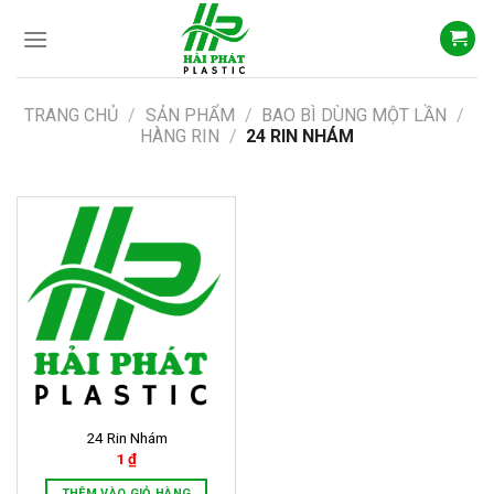
Skip
to
content
TRANG CHỦ
/
SẢN PHẨM
/
BAO BÌ DÙNG MỘT LẦN
/
HÀNG RIN
/
24 RIN NHÁM
24 Rin Nhám
1
₫
THÊM VÀO GIỎ HÀNG