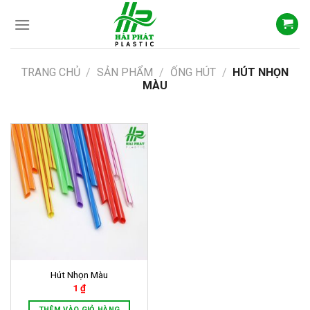
Skip
to
content
TRANG CHỦ
/
SẢN PHẨM
/
ỐNG HÚT
/
HÚT NHỌN
MÀU
Hút Nhọn Màu
1
₫
THÊM VÀO GIỎ HÀNG