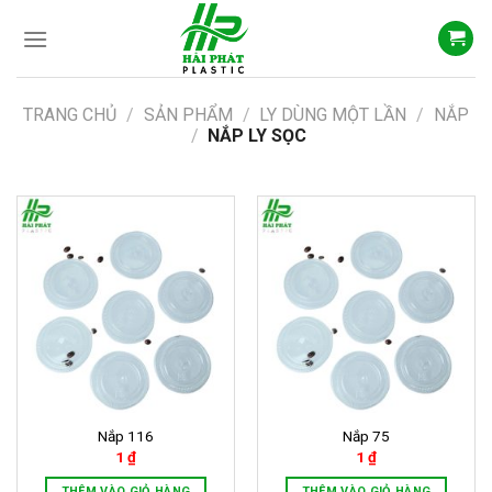
Skip
to
content
TRANG CHỦ
/
SẢN PHẨM
/
LY DÙNG MỘT LẦN
/
NẮP
/
NẮP LY SỌC
Nắp 116
Nắp 75
1
₫
1
₫
THÊM VÀO GIỎ HÀNG
THÊM VÀO GIỎ HÀNG