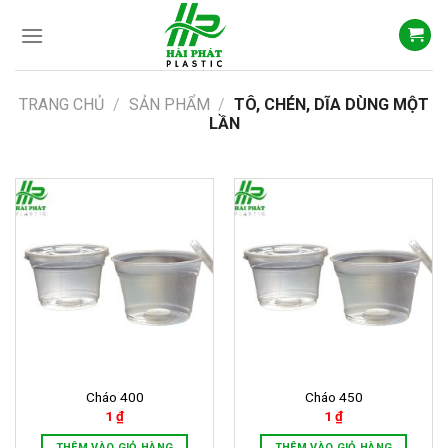
Skip
to
content
TRANG CHỦ
/
SẢN PHẨM
/
TÔ, CHÉN, DĨA DÙNG MỘT
LẦN
Cháo 400
Cháo 450
1
₫
1
₫
THÊM VÀO GIỎ HÀNG
THÊM VÀO GIỎ HÀNG