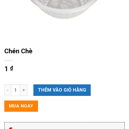
Chén Chè
1
₫
Chén Chè số lượng
THÊM VÀO GIỎ HÀNG
MUA NGAY