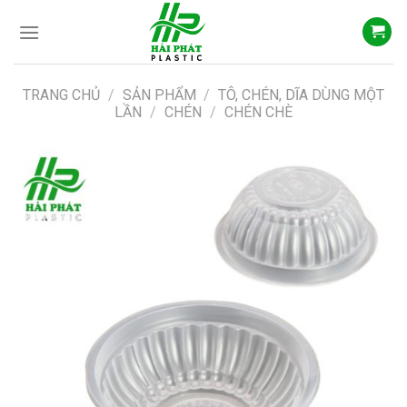
Skip
to
content
TRANG CHỦ
/
SẢN PHẨM
/
TÔ, CHÉN, DĨA DÙNG MỘT
LẦN
/
CHÉN
/
CHÉN CHÈ