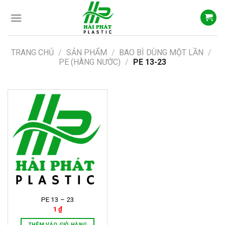
Skip
to
content
TRANG CHỦ
/
SẢN PHẨM
/
BAO BÌ DÙNG MỘT LẦN
/
PE (HÀNG NƯỚC)
/
PE 13-23
PE 13 – 23
1
₫
THÊM VÀO GIỎ HÀNG