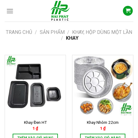
Skip
to
content
TRANG CHỦ
/
SẢN PHẨM
/
KHAY, HỘP DÙNG MỘT LẦN
/
KHAY
Khay Đen HT
Khay Nhôm 22cm
1
₫
1
₫
THÊM VÀO GIỎ HÀNG
THÊM VÀO GIỎ HÀNG