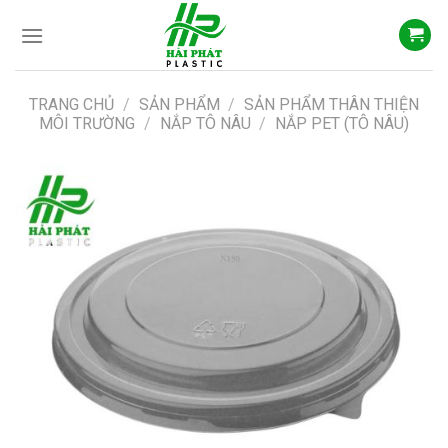
Skip
to
content
TRANG CHỦ
/
SẢN PHẨM
/
SẢN PHẨM THÂN THIỆN
MÔI TRƯỜNG
/
NẮP TÔ NÂU
/
NẮP PET (TÔ NÂU)