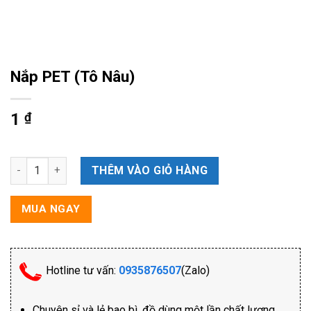
Nắp PET (Tô Nâu)
1
₫
Nắp PET (Tô Nâu) số lượng
THÊM VÀO GIỎ HÀNG
MUA NGAY
Hotline tư vấn:
0935876507
(Zalo)
Chuyên sỉ và lẻ bao bì, đồ dùng một lần chất lượng