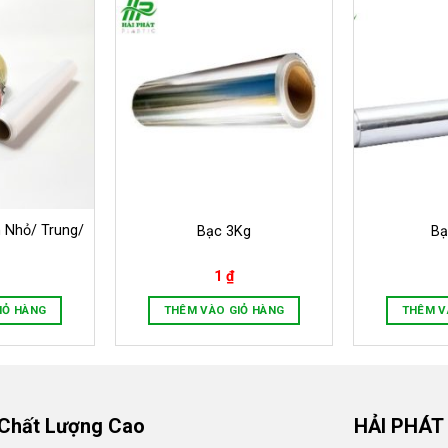
 Nhỏ/ Trung/
Bạc 3Kg
Bạ
1
₫
IỎ HÀNG
THÊM VÀO GIỎ HÀNG
THÊM V
 Chất Lượng Cao
HẢI PHÁT