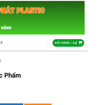
07
GIỎ HÀNG /
0
₫
M
ực Phẩm