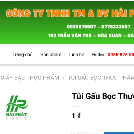
Trang chủ
Sản phẩm
Liên hệ
Hotline:
0935 876 5
 GIẤY BẠC THỰC PHẨM
/
TÚI GẤU BỌC THỰC PHẨ
Túi Gấu Bọc Th
1
₫