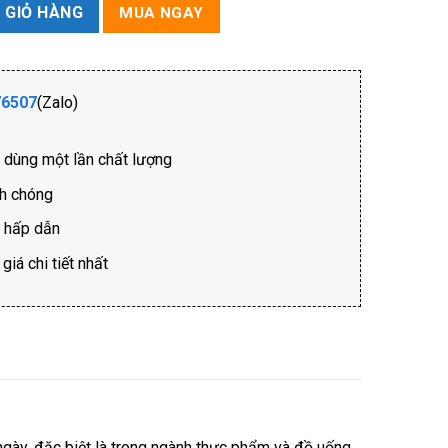
ợng
 GIỎ HÀNG
MUA NGAY
76507
(Zalo)
ồ dùng một lần chất lượng
nh chóng
i hấp dẫn
iá chi tiết nhất
ngày, đặc biệt là trong ngành thực phẩm và đồ uống.