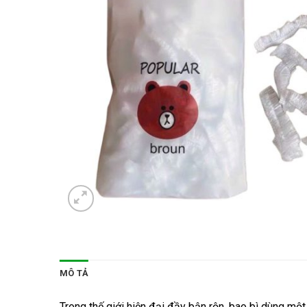
MÔ TẢ
Trong thế giới hiện đại đầy bận rộn, bao bì dùng mộ