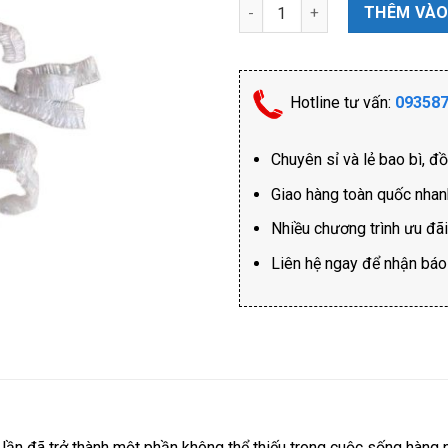
Túi Gấu Bọc Thực Phẩm số lư
THÊM VÀO
Hotline tư vấn:
09358
Chuyên sỉ và lẻ bao bì, đ
Giao hàng toàn quốc nha
Nhiều chương trình ưu đã
Liên hệ ngay để nhận báo g
t lần đã trở thành một phần không thể thiếu trong cuộc sống hàng 