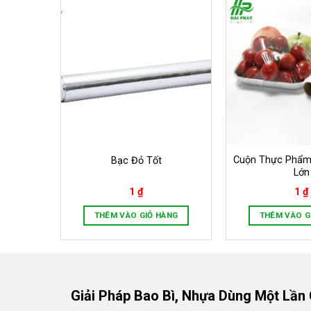
Cuộn Thực Phẩm
Bạc Đỏ Tốt
Lớn
1
₫
1
₫
ÀNG
THÊM VÀO GIỎ HÀNG
THÊM VÀO G
Giải Pháp Bao Bì, Nhựa Dùng Một Lần