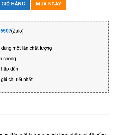
 GIỎ HÀNG
MUA NGAY
76507
(Zalo)
ồ dùng một lần chất lượng
nh chóng
i hấp dẫn
iá chi tiết nhất
ngày, đặc biệt là trong ngành thực phẩm và đồ uống.