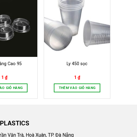
ằng Cao 95
Ly 450 sọc
1
₫
1
₫
ÀO GIỎ HÀNG
THÊM VÀO GIỎ HÀNG
 PLASTICS
Trần Văn Trà, Hoà Xuân, TP. Đà Nẵng