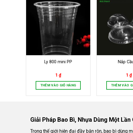
Ly 800 mini PP
Nắp Cầ
1
₫
1
₫
ÀNG
THÊM VÀO GIỎ HÀNG
THÊM VÀO G
Giải Pháp Bao Bì, Nhựa Dùng Một Lần
Trong thế giới hiện đại đầy bận rộn, bao bì dùng 