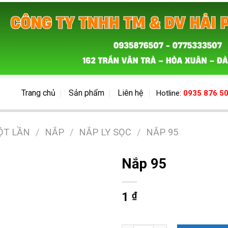
Trang chủ
Sản phẩm
Liên hệ
Hotline:
0935 876 5
ỘT LẦN
/
NẮP
/
NẮP LY SỌC
/
NẮP 95
Nắp 95
1
₫