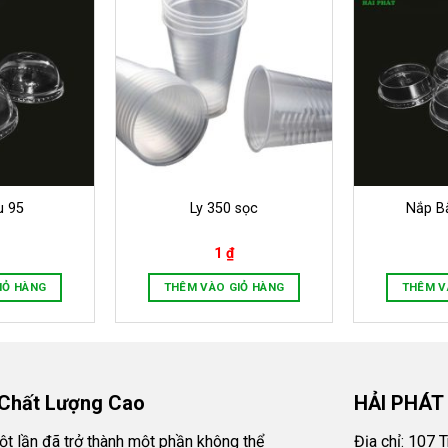
u 95
Ly 350 sọc
Nắp B
1
₫
IỎ HÀNG
THÊM VÀO GIỎ HÀNG
THÊM V
 Chất Lượng Cao
HẢI PHÁT
một lần đã trở thành một phần không thể
Địa chỉ: 107 