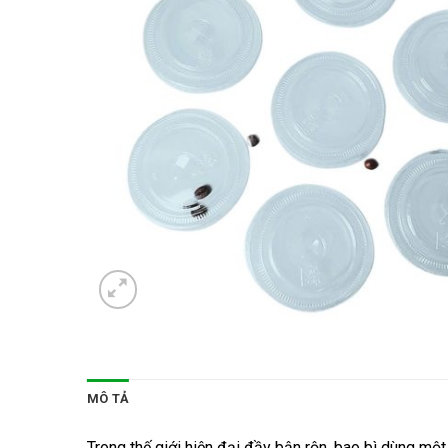
MÔ TẢ
Trong thế giới hiện đại đầy bận rộn, bao bì dùng mộ