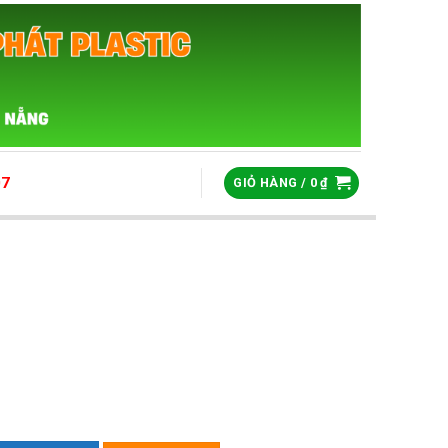
07
GIỎ HÀNG /
0
₫