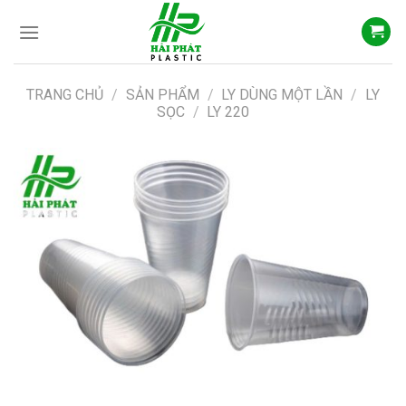
Skip
to
content
TRANG CHỦ
/
SẢN PHẨM
/
LY DÙNG MỘT LẦN
/
LY
SỌC
/
LY 220