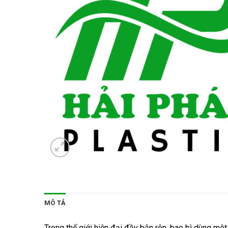
MÔ TẢ
Trong thế giới hiện đại đầy bận rộn, bao bì dùng mộ