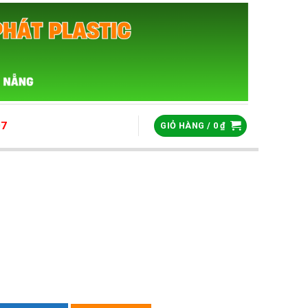
07
GIỎ HÀNG /
0
₫