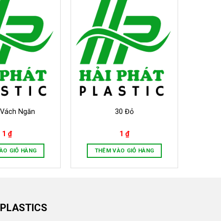
 Vách Ngăn
30 Đỏ
1
₫
1
₫
ÀO GIỎ HÀNG
THÊM VÀO GIỎ HÀNG
 PLASTICS