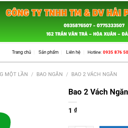
Trang chủ
Sản phẩm
Liên hệ
Hotline:
0935 876 5
NG MỘT LẦN
/
BAO NGĂN
/
BAO 2 VÁCH NGĂN
Bao 2 Vách Ngăn
1
₫