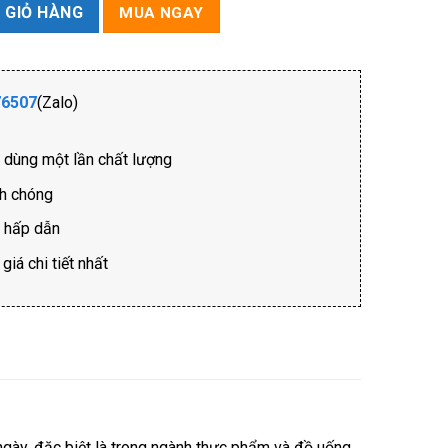
 GIỎ HÀNG
MUA NGAY
76507
(Zalo)
ồ dùng một lần chất lượng
nh chóng
i hấp dẫn
iá chi tiết nhất
ngày, đặc biệt là trong ngành thực phẩm và đồ uống.