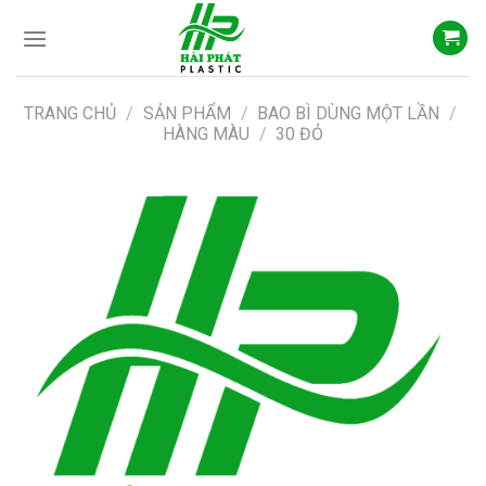
Skip
to
content
TRANG CHỦ
/
SẢN PHẨM
/
BAO BÌ DÙNG MỘT LẦN
/
HÀNG MÀU
/
30 ĐỎ